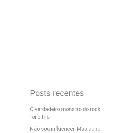
como uma condição atual para o
sucesso das organizações, mas
como inovar em empresas com
culturas organizacionais
consolidadas, onde...
Posts recentes
O verdadeiro monstro do rock
foi o frio
Não sou influencer. Mas acho