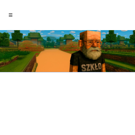
All
Aconteceu
English
Mundo Digital
Opinião
Sem categoria
Série Especial