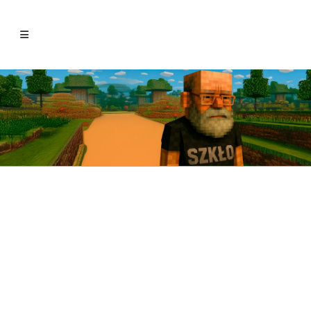
All
Aconteceu
English
Mundo Digital
Opinião
Sem categoria
Série Especial