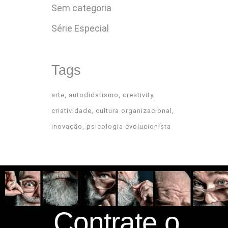
Sem categoria
Série Especial
Tags
arte
autodidatismo
creativity
criatividade
cultura organizacional
inovação
psicologia evolucionista
Contrate o