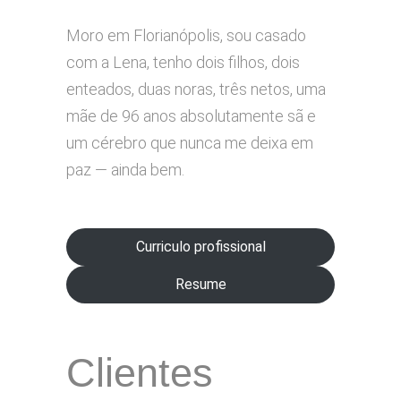
Moro em Florianópolis, sou casado
com a Lena, tenho dois filhos, dois
enteados, duas noras, três netos, uma
mãe de 96 anos absolutamente sã e
um cérebro que nunca me deixa em
paz — ainda bem.
Curriculo profissional
Resume
Clientes