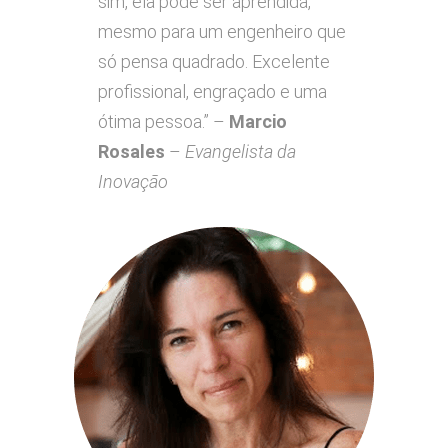
sim, ela pode ser aprendida,
mesmo para um engenheiro que
só pensa quadrado. Excelente
profissional, engraçado e uma
ótima pessoa.” –
Marcio
Rosales
–
Evangelista da
Inovação