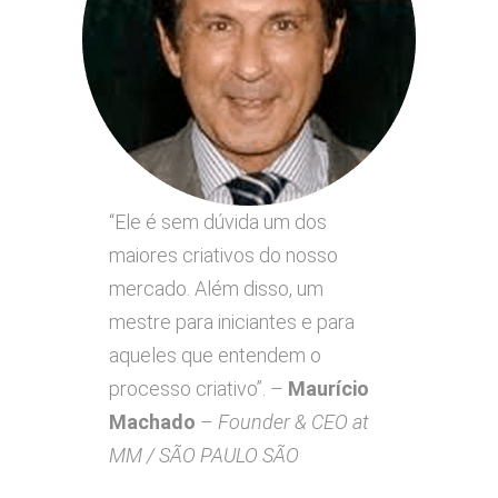
“Ele é sem dúvida um dos
maiores criativos do nosso
mercado. Além disso, um
mestre para iniciantes e para
aqueles que entendem o
processo criativo”. –
Maurício
Machado
–
Founder & CEO at
MM / SÃO PAULO SÃO