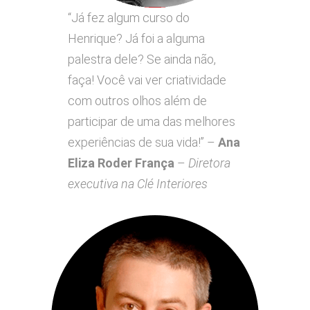
“Já fez algum curso do
Henrique? Já foi a alguma
palestra dele? Se ainda não,
faça! Você vai ver criatividade
com outros olhos além de
participar de uma das melhores
experiências de sua vida!” –
Ana
Eliza Roder França
–
Diretora
executiva na Clé Interiores