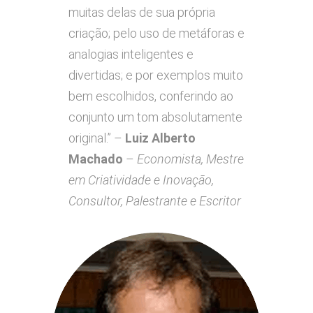
muitas delas de sua própria
criação; pelo uso de metáforas e
analogias inteligentes e
divertidas; e por exemplos muito
bem escolhidos, conferindo ao
conjunto um tom absolutamente
original.” –
Luiz Alberto
Machado
–
Economista, Mestre
em Criatividade e Inovação,
Consultor, Palestrante e Escritor