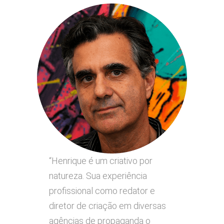
“Henrique é um criativo por
natureza. Sua experiência
profissional como redator e
diretor de criação em diversas
agências de propaganda o