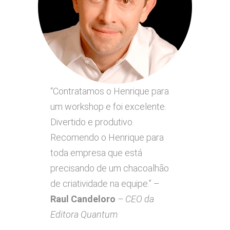
“Contratamos o Henrique para
um workshop e foi excelente.
Divertido e produtivo.
Recomendo o Henrique para
toda empresa que está
precisando de um chacoalhão
de criatividade na equipe.” –
Raul Candeloro
– CEO da
Editora Quantum